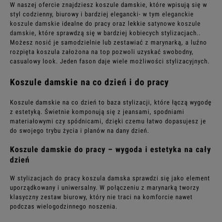
W naszej ofercie znajdziesz koszule damskie, które wpisują się w
styl codzienny, biurowy i bardziej elegancki- w tym
eleganckie
koszule damskie
idealne do pracy oraz lekkie
satynowe koszule
damskie
, które sprawdzą się w bardziej kobiecych stylizacjach..
Możesz nosić je samodzielnie lub zestawiać z marynarką, a luźno
rozpięta koszula założona na top pozwoli uzyskać swobodny,
casualowy look. Jeden fason daje wiele możliwości stylizacyjnych.
Koszule damskie na co dzień i do pracy
Koszule damskie na co dzień to baza stylizacji, które łączą wygodę
z estetyką. Świetnie komponują się z jeansami, spodniami
materiałowymi czy spódnicami, dzięki czemu łatwo dopasujesz je
do swojego trybu życia i planów na dany dzień.
Koszule damskie do pracy – wygoda i estetyka na cały
dzień
W stylizacjach do pracy koszula damska sprawdzi się jako element
uporządkowany i uniwersalny. W połączeniu z marynarką tworzy
klasyczny zestaw biurowy, który nie traci na komforcie nawet
podczas wielogodzinnego noszenia.