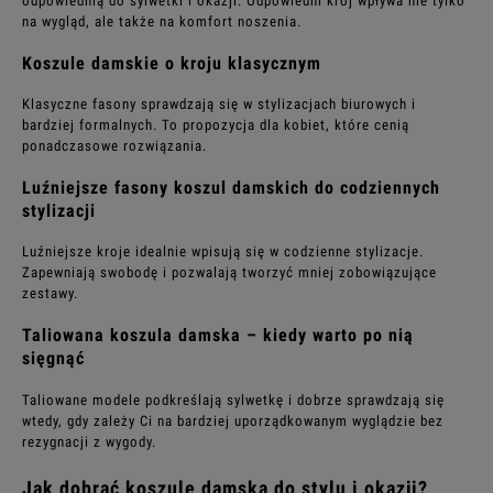
odpowiednią do sylwetki i okazji. Odpowiedni krój wpływa nie tylko
na wygląd, ale także na komfort noszenia.
Koszule damskie o kroju klasycznym
Klasyczne fasony sprawdzają się w stylizacjach biurowych i
bardziej formalnych. To propozycja dla kobiet, które cenią
ponadczasowe rozwiązania.
Luźniejsze fasony koszul damskich do codziennych
stylizacji
Luźniejsze kroje idealnie wpisują się w codzienne stylizacje.
Zapewniają swobodę i pozwalają tworzyć mniej zobowiązujące
zestawy.
Taliowana koszula damska – kiedy warto po nią
sięgnąć
Taliowane modele podkreślają sylwetkę i dobrze sprawdzają się
wtedy, gdy zależy Ci na bardziej uporządkowanym wyglądzie bez
rezygnacji z wygody.
Jak dobrać koszulę damską do stylu i okazji?