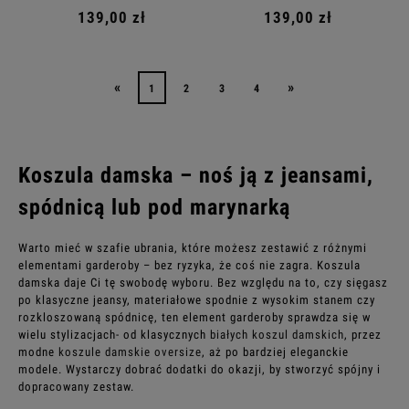
139,00 zł
139,00 zł
«
»
1
2
3
4
Koszula damska – noś ją z jeansami,
spódnicą lub pod marynarką
Warto mieć w szafie ubrania, które możesz zestawić z różnymi
elementami garderoby – bez ryzyka, że coś nie zagra. Koszula
damska daje Ci tę swobodę wyboru. Bez względu na to, czy sięgasz
po klasyczne jeansy, materiałowe spodnie z wysokim stanem czy
rozkloszowaną spódnicę, ten element garderoby sprawdza się w
wielu stylizacjach- od klasycznych
białych koszul damskich
, przez
modne
koszule damskie oversize
, aż po bardziej eleganckie
modele. Wystarczy dobrać dodatki do okazji, by stworzyć spójny i
dopracowany zestaw.