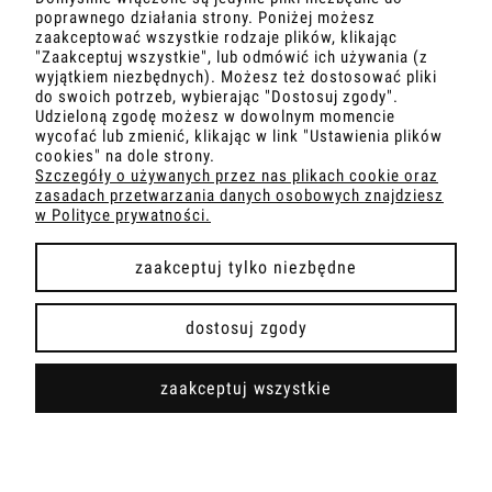
poprawnego działania strony. Poniżej możesz
zaakceptować wszystkie rodzaje plików, klikając
"Zaakceptuj wszystkie", lub odmówić ich używania (z
wyjątkiem niezbędnych). Możesz też dostosować pliki
MOJE KONTO
do swoich potrzeb, wybierając "Dostosuj zgody".
Udzieloną zgodę możesz w dowolnym momencie
wycofać lub zmienić, klikając w link "Ustawienia plików
O NAS
cookies" na dole strony.
Szczegóły o używanych przez nas plikach cookie oraz
zasadach przetwarzania danych osobowych znajdziesz
OBSŁUGA KLIENTA
w Polityce prywatności.
POMOC
zaakceptuj tylko niezbędne
dostosuj zgody
Realizacja:
Sławomir Kraweć - Profesjonalne strony
zaakceptuj wszystkie
internetowe
-
2024
pokaż pełną wersję strony