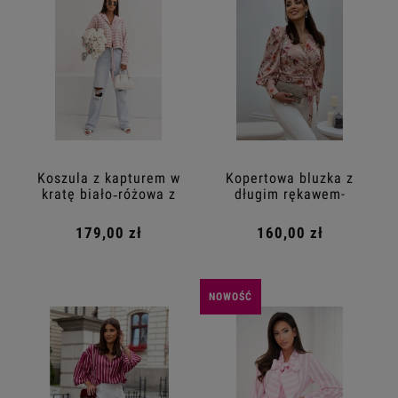
Koszula z kapturem w
Kopertowa bluzka z
kratę biało‑różowa z
długim rękawem-
wiązaniem
pudrowy róż
179,00 zł
160,00 zł
NOWOŚĆ