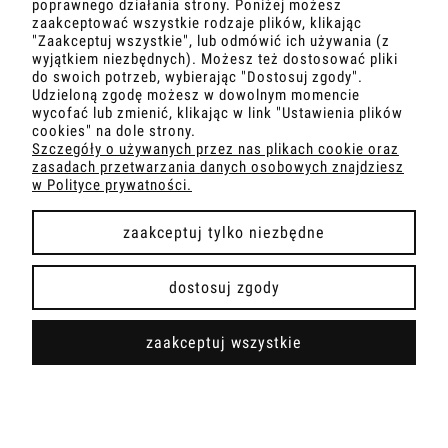
poprawnego działania strony. Poniżej możesz
zaakceptować wszystkie rodzaje plików, klikając
"Zaakceptuj wszystkie", lub odmówić ich używania (z
wyjątkiem niezbędnych). Możesz też dostosować pliki
MOJE KONTO
do swoich potrzeb, wybierając "Dostosuj zgody".
Udzieloną zgodę możesz w dowolnym momencie
wycofać lub zmienić, klikając w link "Ustawienia plików
O NAS
cookies" na dole strony.
Szczegóły o używanych przez nas plikach cookie oraz
zasadach przetwarzania danych osobowych znajdziesz
OBSŁUGA KLIENTA
w Polityce prywatności.
POMOC
zaakceptuj tylko niezbędne
dostosuj zgody
Realizacja:
Sławomir Kraweć - Profesjonalne strony
zaakceptuj wszystkie
internetowe
-
2024
pokaż pełną wersję strony