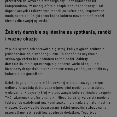
przestrzeń do wyrażenia własnego stylu bez konieczności
kompromisów. W naszej ofercie znajdziesz różne fasony – od
dopasowanych i taliowanych modeli po luźniejsze, inspirowane
modą oversize. Dzięki temu każda kobieta może dobrać model
idealny dla swojej sylwetki.
Żakiety damskie są idealne na spotkania, randki
i ważne okazje
W wielu sytuacjach sprawdza się strój, który wygląda schludnie i
jednocześnie daje swobodę ruchu. To sposób na uzyskanie
stylowego efektu bez nadmiaru formalności.
Żakiety
damskie
świetnie sprawdzają się podczas wielu okazji – od
biznesowych spotkań, przez rodzinne uroczystości, po randki czy
kolacje z przyjaciółkami.
Dzięki bogatej i mocno zróżnicowanej ofercie naszego sklepu
online z łatwością dobierzesz odpowiedni model do charakteru
wydarzenia. Klasyczny krój w stonowanym kolorze idealnie uzupełni
Twój wizerunek profesjonalistki. Nieco bardziej wyrazisty model z
fakturą lub ozdobnymi guzikami znakomicie nada się natomiast na
wieczór. Odpowiednio dopasowany żakiet umożliwia zbudowanie
przemyślanej stylizacji bez zbędnych dodatków. Tego typu