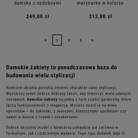
damska z ozdobnymi
marynarka w kolorze
naszywkami
fuksjowym
249,00 zł
212,00 zł
«
»
1
2
3
Damskie żakiety to ponadczasowa baza do
budowania wielu stylizacji
Niektóre ubrania potrafią zmienić charakter całej stylizacji.
Wystarczy jeden dobrze dobrany fason, aby stworzyć wiele udanych
zestawień.
Damskie żakiety
są jedną z tych części garderoby, które
łączą funkcjonalność z elegancją. Możesz nosić je na wiele
sposobów – do sukienki, z jeansami, klasycznymi spodniami czy
nawet w duecie z topem i sneakersami.
Dobrze skrojony model z łatwością odnajdzie się zarówno w
formalnym, jak i codziennym wydaniu. Tego typu dodatek daje Ci