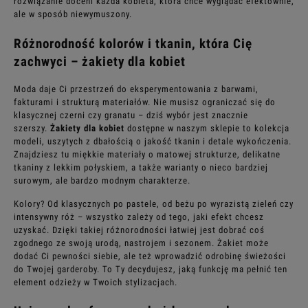
rozwiązanie doceni każda kobieta, która chce wyglądać efektownie,
ale w sposób niewymuszony.
Różnorodność kolorów i tkanin, która Cię
zachwyci – żakiety dla kobiet
Moda daje Ci przestrzeń do eksperymentowania z barwami,
fakturami i strukturą materiałów. Nie musisz ograniczać się do
klasycznej czerni czy granatu – dziś wybór jest znacznie
szerszy.
Żakiety dla kobiet
dostępne w naszym sklepie to kolekcja
modeli, uszytych z dbałością o jakość tkanin i detale wykończenia.
Znajdziesz tu miękkie materiały o matowej strukturze, delikatne
tkaniny z lekkim połyskiem, a także warianty o nieco bardziej
surowym, ale bardzo modnym charakterze.
Kolory? Od klasycznych po pastele, od beżu po wyrazistą zieleń czy
intensywny róż – wszystko zależy od tego, jaki efekt chcesz
uzyskać. Dzięki takiej różnorodności łatwiej jest dobrać coś
zgodnego ze swoją urodą, nastrojem i sezonem. Żakiet może
dodać Ci pewności siebie, ale też wprowadzić odrobinę świeżości
do Twojej garderoby. To Ty decydujesz, jaką funkcję ma pełnić ten
element odzieży w Twoich stylizacjach.