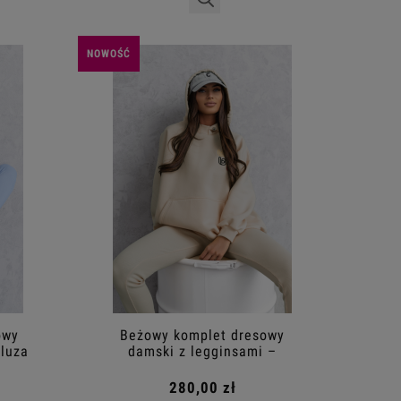
NOWOŚĆ
owy
Beżowy komplet dresowy
bluza
damski z legginsami –
bawełniany zestaw
280,00 zł