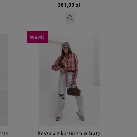
261,00 zł
NOWOŚĆ
ratę
Koszula z kapturem w kratę