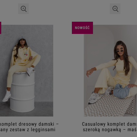
NOWOŚĆ
 komplet dresowy damski –
Casualowy komplet dams
any zestaw z legginsami
szeroką nogawką – maś