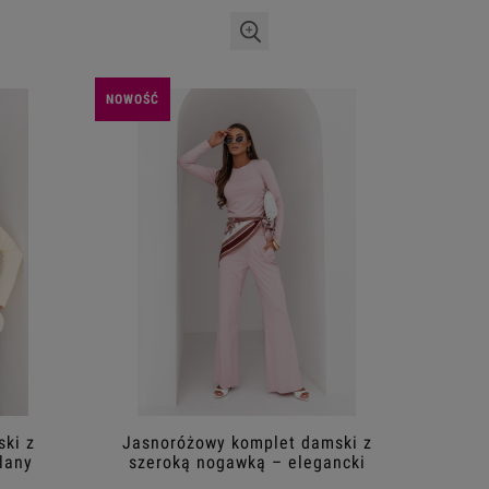
NOWOŚĆ
ki z
Jasnoróżowy komplet damski z
lany
szeroką nogawką – elegancki
casual