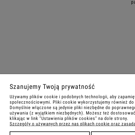
p
Szanujemy Twoją prywatność
MOJE KONTO
O NAS
Używamy plików cookie i podobnych technologii, aby zapamię
społecznościowymi. Pliki cookie wykorzystujemy również do m
Domyślnie włączone są jedynie pliki niezbędne do poprawnego
Twoje zamówienia
Kontakt i d
używania (z wyjątkiem niezbędnych). Możesz też dostosować
klikając w link "Ustawienia plików cookies" na dole strony.
Ustawienia konta
O firmie
Szczegóły o używanych przez nas plikach cookie oraz zasad
Ulubione
Blog