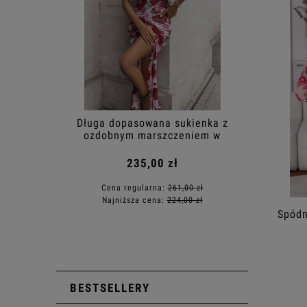
Długa dopasowana sukienka z
Kombin
ozdobnym marszczeniem w
Patches 
czerwone kwiaty
235,00 zł
Cena regularna:
261,00 zł
Cen
Najniższa cena:
224,00 zł
Naj
Spódn
BESTSELLERY