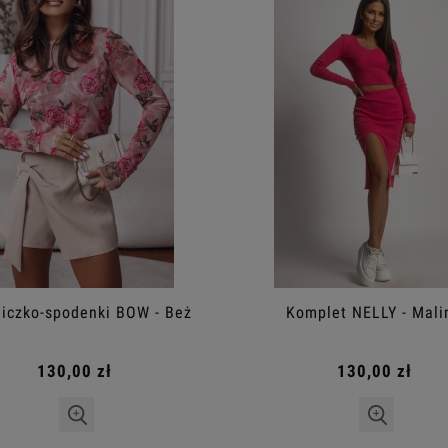
ezon z łatkami Brown
Damski komplet premium- fang
– krótki rękaw i szorty
210,00 zł
317,00 zł
a regularna:
243,00 zł
Cena regularna:
337,00 zł
niższa cena:
199,00 zł
Najniższa cena:
298,00 zł
iczko-spodenki BOW - Beż
Komplet NELLY - Mali
Powiadom o dostępności
130,00 zł
130,00 zł