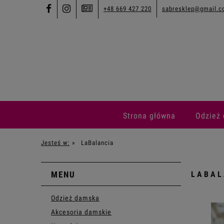
+48 669 427 220
sabresklep@gmail.
Strona główna
Odzież
Jesteś w:
»
LaBalancia
MENU
LABAL
Odzież damska
Akcesoria damskie