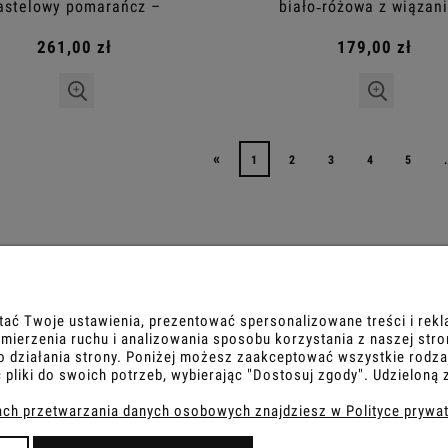
astelowy pomarańcz –
biało‑różowa z wiązan
szerokie spodnie
261,00 zł
179,00 zł
«
1
2
3
4
5
OBSŁUGA KLIENTA
tać Twoje ustawienia, prezentować spersonalizowane treści i rek
ierzenia ruchu i analizowania sposobu korzystania z naszej stro
 działania strony. Poniżej możesz zaakceptować wszystkie rodzaje
ane firmy
Metody płatności
 pliki do swoich potrzeb, wybierając "Dostosuj zgody". Udzielo
Czas i koszty dostawy
ach przetwarzania danych osobowych znajdziesz w Polityce prywat
Czas realizacji zamówienia