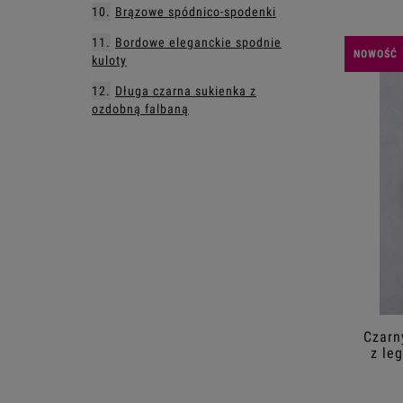
Brązowe spódnico-spodenki
Bordowe eleganckie spodnie
NOWOŚĆ
kuloty
Długa czarna sukienka z
ozdobną falbaną
Czarn
z le