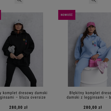
NOWOŚĆ
y komplet dresowy damski
Błękitny komplet dres
gginsami – bluza oversize
damski z legginsami – 
oversize
280,00 zł
280,00 zł