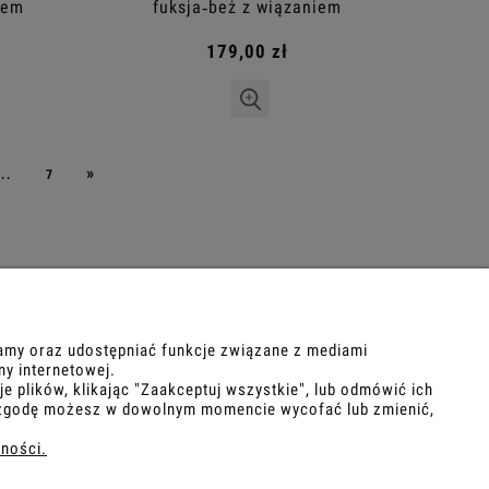
iem
fuksja‑beż z wiązaniem
179,00 zł
»
...
7
POMOC
lamy oraz udostępniać funkcje związane z mediami
ny internetowej.
 plików, klikając "Zaakceptuj wszystkie", lub odmówić ich
Regulamin
ną zgodę możesz w dowolnym momencie wycofać lub zmienić,
Polityka prywatności
ności.