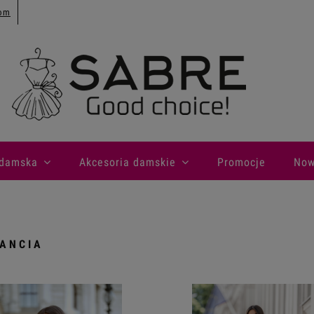
com
 damska
Akcesoria damskie
Promocje
Now
ANCIA