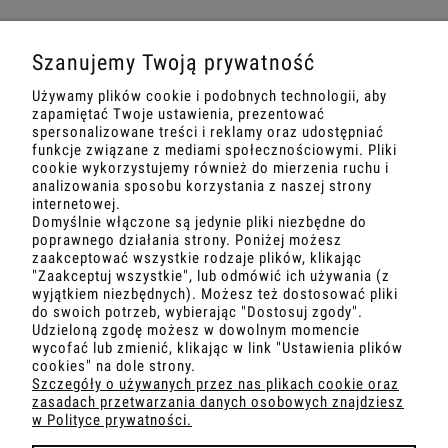
rękawem
wzór panterki
186,00 zł
186,00 zł
Szanujemy Twoją prywatność
Powiadom o dostępności
Używamy plików cookie i podobnych technologii, aby
zapamiętać Twoje ustawienia, prezentować
spersonalizowane treści i reklamy oraz udostępniać
«
»
1
2
funkcje związane z mediami społecznościowymi. Pliki
cookie wykorzystujemy również do mierzenia ruchu i
analizowania sposobu korzystania z naszej strony
internetowej.
Domyślnie włączone są jedynie pliki niezbędne do
poprawnego działania strony. Poniżej możesz
zaakceptować wszystkie rodzaje plików, klikając
"Zaakceptuj wszystkie", lub odmówić ich używania (z
wyjątkiem niezbędnych). Możesz też dostosować pliki
MOJE KONTO
do swoich potrzeb, wybierając "Dostosuj zgody".
Udzieloną zgodę możesz w dowolnym momencie
wycofać lub zmienić, klikając w link "Ustawienia plików
O NAS
cookies" na dole strony.
Szczegóły o używanych przez nas plikach cookie oraz
zasadach przetwarzania danych osobowych znajdziesz
OBSŁUGA KLIENTA
w Polityce prywatności.