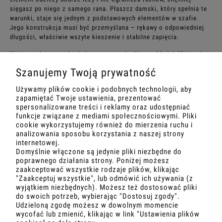
sięgasz po niego z samego rana. Płaszcz damski, który spełnia te
warunki, staje się jednym z podstawowych elementów w szafie.
Jego konstrukcja musi być przemyślana – rękawy o odpowiedniej
długości, właściwie wszyte kieszenie i stabilne zapięcia.
Wnętrze płaszcza również ma znaczenie. Na przykład delikatna i
przyjemna w dotyku podszewka poprawia komfort noszenia, a
Szanujemy Twoją prywatność
także zabezpiecza przed chłodem. Na uwagę zasługuje także
jakość tkanin. Im gęstszy splot i mocniejsze wykończenie, tym
Używamy plików cookie i podobnych technologii, aby
większa szansa, że ubranie zachowa swój wygląd przez kilka
zapamiętać Twoje ustawienia, prezentować
sezonów. Zależy Ci na okryciu, które będzie funkcjonalne i dobrze
spersonalizowane treści i reklamy oraz udostępniać
zaprojektowane? Przemyślany krój i trwałe tkaniny to podstawa
funkcje związane z mediami społecznościowymi. Pliki
wygodnego noszenia. Sprawdź nasze modne propozycje i znajdź
cookie wykorzystujemy również do mierzenia ruchu i
płaszcz dopasowany do Twojego stylu życia już teraz!
analizowania sposobu korzystania z naszej strony
internetowej.
Domyślnie włączone są jedynie pliki niezbędne do
poprawnego działania strony. Poniżej możesz
zaakceptować wszystkie rodzaje plików, klikając
"Zaakceptuj wszystkie", lub odmówić ich używania (z
wyjątkiem niezbędnych). Możesz też dostosować pliki
MOJE KONTO
do swoich potrzeb, wybierając "Dostosuj zgody".
Udzieloną zgodę możesz w dowolnym momencie
wycofać lub zmienić, klikając w link "Ustawienia plików
O NAS