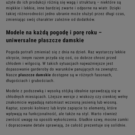
użyte do ich produkcji różnią się wagą i strukturą – niektóre są
miękkie i lekkie, inne bardziej zwarte i odporne na wiatr. Dzięki
takiej różnorodności jedno ubranie może służyć przez długi czas,
zmieniając swój charakter zależnie od dodatków.
Modele na każdą pogodę i porę roku –
uniwersalne płaszcze damskie
Pogoda potrafi zmieniać się z dnia na dzień. Raz wystarczy lekkie
okrycie, innym razem przyda się coś, co dobrze chroni przed
chłodem i wilgocią. W takich sytuacjach najważniejsze jest
dopasowanie garderoby do warunków panujących na zewnątrz.
Nasze
płaszcze damskie
dostępne są w różnych fasonach,
długościach i grubościach.
Modele z podszewką i wysoką stójką idealnie sprawdzają się w
chłodnych miesiącach. Lżejsze wersje z wiskozy czy cienkiej wełny
znakomicie wypadają natomiast wczesną jesienią lub wiosną.
Kaptur, szeroki kołnierz lub kryte zapięcie to elementy, które
wpływają na funkcjonalność, ale także na styl. Warto również
zwrócić uwagę na sposób wykończenia. Gładkie szwy, mocne zamki
i dopracowane detale sprawiają, że całość prezentuje się solidnie.