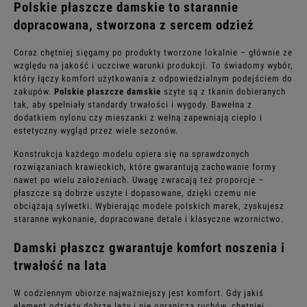
Polskie płaszcze damskie to starannie
dopracowana, stworzona z sercem odzież
Coraz chętniej sięgamy po produkty tworzone lokalnie – głównie ze
względu na jakość i uczciwe warunki produkcji. To świadomy wybór,
który łączy komfort użytkowania z odpowiedzialnym podejściem do
zakupów.
Polskie płaszcze damskie
szyte są z tkanin dobieranych
tak, aby spełniały standardy trwałości i wygody. Bawełna z
dodatkiem nylonu czy mieszanki z wełną zapewniają ciepło i
estetyczny wygląd przez wiele sezonów.
Konstrukcja każdego modelu opiera się na sprawdzonych
rozwiązaniach krawieckich, które gwarantują zachowanie formy
nawet po wielu założeniach. Uwagę zwracają też proporcje –
płaszcze są dobrze uszyte i dopasowane, dzięki czemu nie
obciążają sylwetki. Wybierając modele polskich marek, zyskujesz
staranne wykonanie, dopracowane detale i klasyczne wzornictwo.
Damski płaszcz gwarantuje komfort noszenia i
trwałość na lata
W codziennym ubiorze najważniejszy jest komfort. Gdy jakiś
element odzieży dobrze leży i nie ogranicza ruchów, chętniej