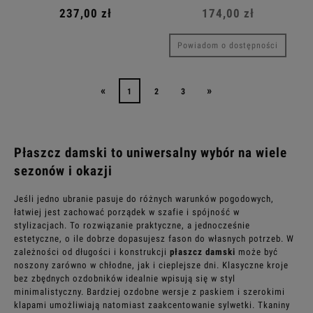
237,00 zł
174,00 zł
Powiadom o dostępności
«
»
1
2
3
Płaszcz damski to uniwersalny wybór na wiele
sezonów i okazji
Jeśli jedno ubranie pasuje do różnych warunków pogodowych,
łatwiej jest zachować porządek w szafie i spójność w
stylizacjach.
To rozwiązanie praktyczne, a jednocześnie
estetyczne, o ile dobrze dopasujesz fason do własnych potrzeb. W
zależności od długości i konstrukcji
płaszcz damski
może być
noszony zarówno w chłodne, jak i cieplejsze dni. Klasyczne kroje
bez zbędnych ozdobników idealnie wpisują się w styl
minimalistyczny. Bardziej ozdobne wersje z paskiem i szerokimi
klapami umożliwiają natomiast zaakcentowanie sylwetki. Tkaniny