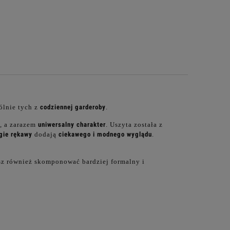
ólnie tych z
codziennej garderoby
.
, a zarazem
uniwersalny charakter
. Uszyta została z
ugie rękawy
dodają
ciekawego i modnego wyglądu
.
sz również skomponować bardziej formalny i