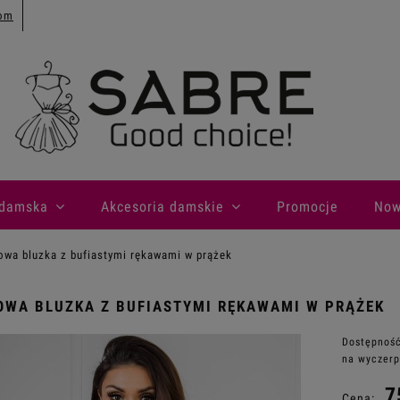
com
 damska
Akcesoria damskie
Promocje
Now
wa bluzka z bufiastymi rękawami w prążek
WA BLUZKA Z BUFIASTYMI RĘKAWAMI W PRĄŻEK
Dostępność
na wyczerp
7
Cena: