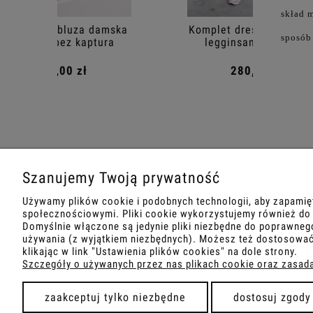
skład 
amska
Komplet dresowy damski z
Czarny 
sposób
ura
legginsami - Matcha
z leggi
280,00 zł
Szanujemy Twoją prywatność
MOJE KONTO
O NAS
Używamy plików cookie i podobnych technologii, aby zapamię
społecznościowymi. Pliki cookie wykorzystujemy również do m
Domyślnie włączone są jedynie pliki niezbędne do poprawnego
Twoje zamówienia
Kontakt i d
używania (z wyjątkiem niezbędnych). Możesz też dostosować
klikając w link "Ustawienia plików cookies" na dole strony.
Ustawienia konta
O firmie
Szczegóły o używanych przez nas plikach cookie oraz zasad
Ulubione
Blog
zaakceptuj tylko niezbędne
dostosuj zgody