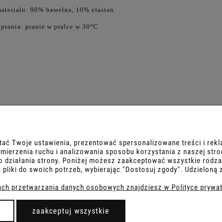
materiału: 90% bawełna, 10% elastan
komplet dresowy damski
Błękitny komplet dresowy
 prania: pranie w pralce w 30°C
nsami – bluza oversize
damski z legginsami – bluza
oversize
280,00 zł
280,00 zł
OBSŁUGA KLIENTA
tać Twoje ustawienia, prezentować spersonalizowane treści i rek
ierzenia ruchu i analizowania sposobu korzystania z naszej stro
 działania strony. Poniżej możesz zaakceptować wszystkie rodzaje
ane firmy
Metody płatności
 pliki do swoich potrzeb, wybierając "Dostosuj zgody". Udzielo
Czas i koszty dostawy
ach przetwarzania danych osobowych znajdziesz w Polityce prywat
Czas realizacji zamówienia
Zwroty i reklamacje
zaakceptuj wszystkie