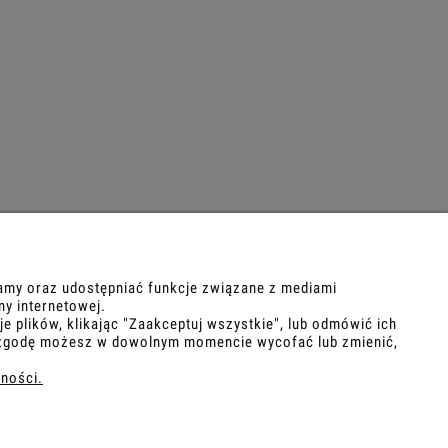
Beżowy komplet dresowy
Żółty komplet d
damski z legginsami –
maślany zesta
bawełniany zestaw
280,00 zł
280,
POMOC
lamy oraz udostępniać funkcje związane z mediami
ny internetowej.
 plików, klikając "Zaakceptuj wszystkie", lub odmówić ich
Regulamin
ną zgodę możesz w dowolnym momencie wycofać lub zmienić,
Polityka prywatności
ności.