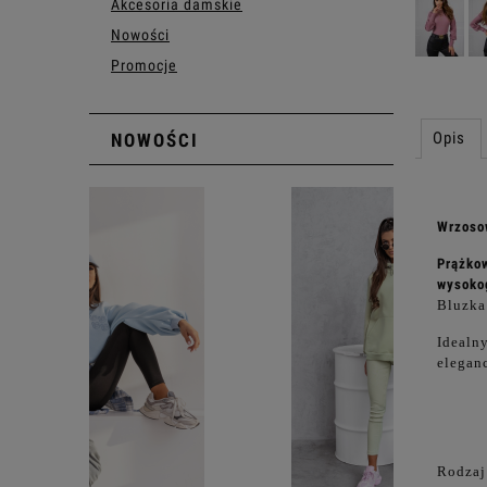
Akcesoria damskie
Nowości
Promocje
Opis
NOWOŚCI
Wrzoso
Prążkow
wysoko
Bluzka
Idealny
elegan
Rodzaj