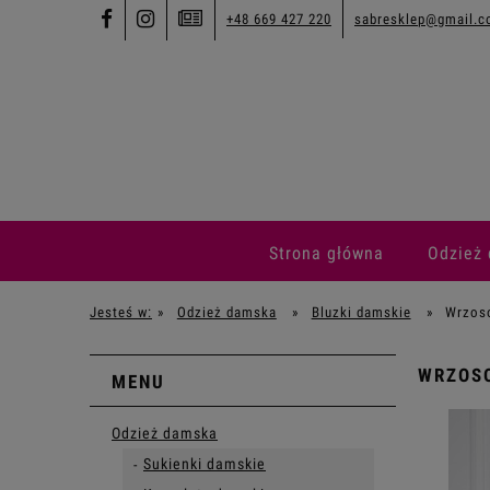
+48 669 427 220
sabresklep@gmail.
Strona główna
Odzież
Jesteś w:
»
Odzież damska
»
Bluzki damskie
»
Wrzoso
WRZOSO
MENU
Odzież damska
Sukienki damskie