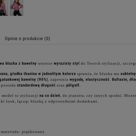
Opinie o produkcie (0)
wa bluzka z bawełny
wniesie
wyrazisty styl
do Twoich stylizacji, szczeg
ana, gładka tkanina w jednolitym kolorze
sprawia, że bluzka ma
subtelny
gatunkowej bawełny (90%)
, zapewnia
wygodę, elastyczność
.
Bufiaste, dł
 posiada
standardową długość
oraz
półgolf.
 model to stylizacji
na co dzień
, do jeansów, czy innych spodni. Może
cki look, łącząc bluzkę z odpowiednimi dodatkami.
 materiału: prążkowany