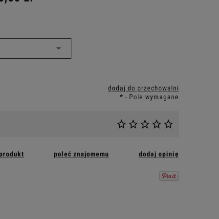
:
dodaj do przechowalni
*
- Pole wymagane
 produkt
poleć znajomemu
dodaj opinię