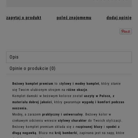
zapytaj o produkt
poleć znajomemu
dodaj opinię
Opis
Opinie o produkcie (0)
Beżowy komplet premium
to s
tylowy i modny komplet
, który stanie
się Twoim ulubionym strojem na
różne okazje
.
Komplet damski w beżowym kolorze został
uszyty w Polsce, z
materiału dobrej jakości
, który gwarantuje
wygodę i komfort podczas
noszenia.
Modny, a zarazem
praktyczny i uniwersalny
. Beżowy kolor w
ciekawym odcieniu wniesie
stylowy charakter
do Twoich stylizacji.
Beżowy komplet premium składa się z
rozpinanej bluzy
i
spodni z
długą nogawką
. Bluza ma
krój bomberki
, zapinana jest na napy, które