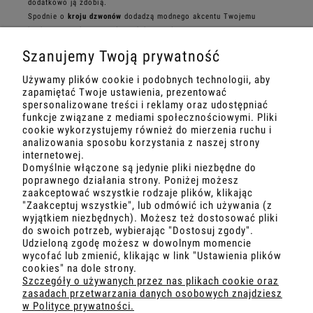
dodatkowo ją zdobią.
Spodnie o
kroju dzwonów
dodadzą modnego akcentu Twojemu
lookowi. Spodnie zostały ozdobione złotymi napami.
Beżowy komplet premium posiada
ozdobne, cienkie lampasy
, które
Szanujemy Twoją prywatność
nadają szczególnego charakteru. Ten stylowy, a zarazem sportowy
beżowy komplet premium to idealna propozycja na wiele okazji.
Używamy plików cookie i podobnych technologii, aby
zapamiętać Twoje ustawienia, prezentować
spersonalizowane treści i reklamy oraz udostępniać
funkcje związane z mediami społecznościowymi. Pliki
cookie wykorzystujemy również do mierzenia ruchu i
analizowania sposobu korzystania z naszej strony
internetowej.
Domyślnie włączone są jedynie pliki niezbędne do
poprawnego działania strony. Poniżej możesz
zaakceptować wszystkie rodzaje plików, klikając
"Zaakceptuj wszystkie", lub odmówić ich używania (z
wyjątkiem niezbędnych). Możesz też dostosować pliki
MOJE KONTO
do swoich potrzeb, wybierając "Dostosuj zgody".
Udzieloną zgodę możesz w dowolnym momencie
wycofać lub zmienić, klikając w link "Ustawienia plików
O NAS
cookies" na dole strony.
Szczegóły o używanych przez nas plikach cookie oraz
zasadach przetwarzania danych osobowych znajdziesz
OBSŁUGA KLIENTA
w Polityce prywatności.